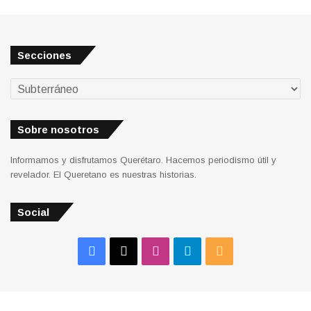
Secciones
Secciones
Sobre nosotros
Informamos y disfrutamos Querétaro. Hacemos periodismo útil y
revelador. El Queretano es nuestras historias.
Social
Facebook
X
Instagram
Telegram
RSS
© Copyright 2026, Ediciones Qromex. Todos los derechos
reservados. - Desarrollado por
Horizonte Media Group
.